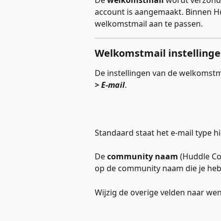
De 
welkomstmail
 wordt verzond
account is aangemaakt. Binnen Hu
welkomstmail aan te passen. 
Welkomstmail instelling
De instellingen van de welkomstma
> E-mail
. 
Standaard staat het e-mail type hi
De 
community naam
 (Huddle C
op de community naam die je hebt
Wijzig de overige velden naar wen