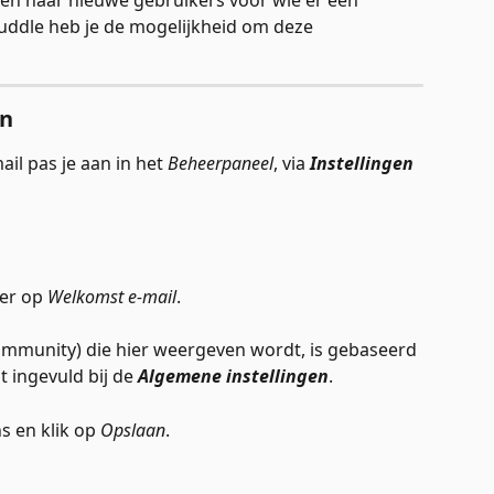
en naar nieuwe gebruikers voor wie er een 
ddle heb je de mogelijkheid om deze 
en
il pas je aan in het 
Beheerpaneel
, via 
Instellingen 
er op 
Welkomst e-mail
. 
ommunity) die hier weergeven wordt, is gebaseerd 
 ingevuld bij de 
Algemene instellingen
. 
s en klik op 
Opslaan
. 