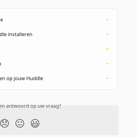
le
le installeren
n
eren op jouw Huddle
een antwoord op uw vraag?
😞
😐
😃