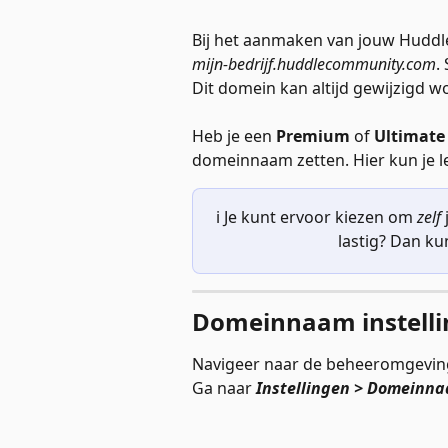
Bij het aanmaken van jouw Huddl
mijn-bedrijf.huddlecommunity.com
.
Dit domein kan altijd gewijzigd w
Heb je een 
Premium
 of 
Ultimate
domeinnaam zetten. Hier kun je 
ℹ️ Je kunt ervoor kiezen om 
zelf 
lastig? Dan kun
Domeinnaam instell
Navigeer naar de beheeromgeving
Ga naar
Instellingen
>
Domeinn