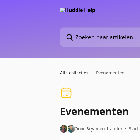
Naar de hoofdinhoud
Zoeken naar artikelen ...
Alle collecties
Evenementen
Evenementen
Door Bryan en 1 ander
3 art