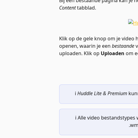
Bij een bestaande pagina kan je he
Content
 tabblad.
Klik op de gele knop om je video 
openen, waarin je een 
bestaande
 
uploaden. Klik op 
Uploaden
 om e
ℹ️ 
Huddle Lite & Premium
 kun
ℹ️ Alle video bestandstype
.wm