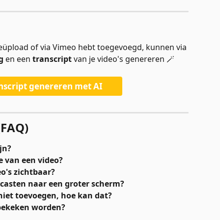
geüpload of via Vimeo hebt toegevoegd, kunnen via 
g
 en een 
transcript
 van je video's genereren 🪄
nscript genereren met AI
(FAQ)
jn?
e van een video?
o's zichtbaar?
 casten naar een groter scherm?
 niet toevoegen, hoe kan dat? 
 bekeken worden?