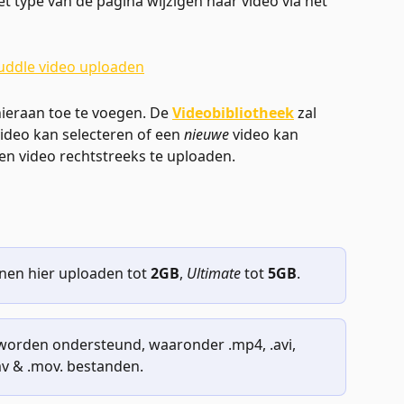
t type van de pagina wijzigen naar video via het 
hieraan toe te voegen. De 
Videobibliotheek
 zal 
video kan selecteren of een 
nieuwe
 video kan 
en video rechtstreeks te uploaden. 
nen hier uploaden tot 
2GB
, 
Ultimate
 tot 
5GB
.
s worden ondersteund, waaronder .mp4, .avi, 
v & .mov. bestanden.